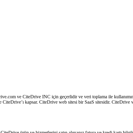
rive.com ve CiteDrive INC için geçerlidir ve veri toplama ile kullanımın
CiteDrive’ı kapsar. CiteDrive web sitesi bir SaaS sitesidir. CiteDrive 
. CiteDrive ürün ve hizmetlerini satın alırsanız fatura ve kredi kartı bilg