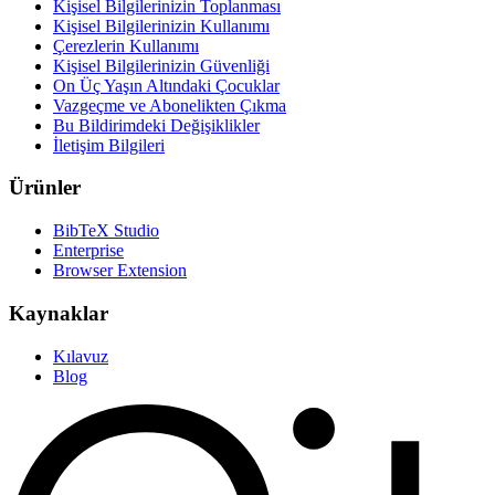
Kişisel Bilgilerinizin Toplanması
Kişisel Bilgilerinizin Kullanımı
Çerezlerin Kullanımı
Kişisel Bilgilerinizin Güvenliği
On Üç Yaşın Altındaki Çocuklar
Vazgeçme ve Abonelikten Çıkma
Bu Bildirimdeki Değişiklikler
İletişim Bilgileri
Ürünler
BibTeX Studio
Enterprise
Browser Extension
Kaynaklar
Kılavuz
Blog