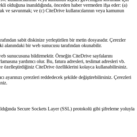
rekli olduğuna inanıldığında, önceden haber vermeden ifşa eder: (a)
mak ve savunmak; ve (c) CiteDrive kullanıcılarının veya kamunun
afından sabit diskinize yerleştirilen bir metin dosyasıdır. Çerezler
tki alanındaki bir web sunucusu tarafından okunabilir.
 web sunucusuna bildirmektir. Örneğin CiteDrive sayfalarını
ırlamasına yardımcı olur. Bu, fatura adresleri, teslimat adresleri vb.
e özelleştirdiğiniz CiteDrive özelliklerini kolayca kullanabilirsiniz.
 ayarınızı çerezleri reddedecek şekilde değiştirebilirsiniz. Çerezleri
niz.
ktarıldığında Secure Sockets Layer (SSL) protokolü gibi şifreleme yoluyla