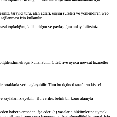
siniz, tarayıcı türü, alan adları, erişim süreleri ve yönlendiren web
 sağlanması için kullanılır.
asıl topladığını, kullandığını ve paylaştığını anlayabilirsiniz.
 bilgilendirmek için kullanabilir. CiteDrive ayrıca mevcut hizmetler
 ortaklarla veri paylaşabilir. Tüm bu üçüncü tarafların kişisel
ayfaları izleyebilir. Bu veriler, belirli bir konu alanıyla
 önceden haber vermeden ifşa eder: (a) yasaların hükümlerine uymak
ive kullanıcılarının veya kamunun kişisel güvenliğini korumak için