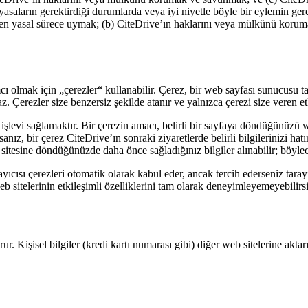
a yasaların gerektirdiği durumlarda veya iyi niyetle böyle bir eylemin ge
len yasal sürece uymak; (b) CiteDrive’ın haklarını veya mülkünü koru
ı olmak için „çerezler“ kullanabilir. Çerez, bir web sayfası sunucusu tar
z. Çerezler size benzersiz şekilde atanır ve yalnızca çerezi size veren e
 işlevi sağlamaktır. Bir çerezin amacı, belirli bir sayfaya döndüğünüzü
anız, bir çerez CiteDrive’ın sonraki ziyaretlerde belirli bilgilerinizi hat
b sitesine döndüğünüzde daha önce sağladığınız bilgiler alınabilir; böylec
ısı çerezleri otomatik olarak kabul eder, ancak tercih ederseniz tarayıcı
b sitelerinin etkileşimli özelliklerini tam olarak deneyimleyemeyebilirsi
orur. Kişisel bilgiler (kredi kartı numarası gibi) diğer web sitelerine a