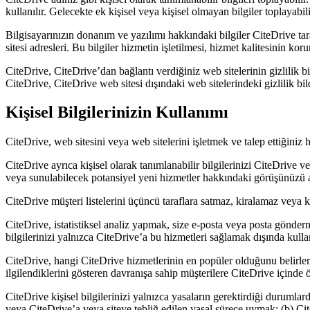
kullanılır. Gelecekte ek kişisel veya kişisel olmayan bilgiler toplayabili
Bilgisayarınızın donanım ve yazılımı hakkındaki bilgiler CiteDrive taraf
sitesi adresleri. Bu bilgiler hizmetin işletilmesi, hizmet kalitesinin kor
CiteDrive, CiteDrive’dan bağlantı verdiğiniz web sitelerinin gizlilik bil
CiteDrive, CiteDrive web sitesi dışındaki web sitelerindeki gizlilik bi
Kişisel Bilgilerinizin Kullanımı
CiteDrive, web sitesini veya web sitelerini işletmek ve talep ettiğiniz hi
CiteDrive ayrıca kişisel olarak tanımlanabilir bilgilerinizi CiteDrive 
veya sunulabilecek potansiyel yeni hizmetler hakkındaki görüşünüzü ara
CiteDrive müşteri listelerini üçüncü taraflara satmaz, kiralamaz veya 
CiteDrive, istatistiksel analiz yapmak, size e-posta veya posta gönderm
bilgilerinizi yalnızca CiteDrive’a bu hizmetleri sağlamak dışında kulla
CiteDrive, hangi CiteDrive hizmetlerinin en popüler olduğunu belirlemek 
ilgilendiklerini gösteren davranışa sahip müşterilere CiteDrive içinde ö
CiteDrive kişisel bilgilerinizi yalnızca yasaların gerektirdiği duruml
veya CiteDrive’a veya siteye tebliğ edilen yasal sürece uymak; (b) C