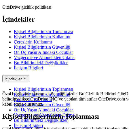
CiteDrive gizlilik politikası
İçindekiler
Kişisel Bilgilerinizin Toplanması
Kişisel Bilgilerinizin Kullanımı
Çerezlerin Kullanımı
Kişisel Bilgilerinizin Güvenliği
On Üç Yaşın Altındaki Çocuklar
Vazgeçme ve Abonelikten Çıkma
Bu Bildirimdeki Değişiklikler
İletişim Bilgileri
İçindekiler
Kişisel Bilgilerinizin Toplanması
Özel bilgilerinizi korumak önceliğimizdir. Bu Gizlilik Bildirimi CiteD
Kişisel Bilgilerinizin Kullanımı
belirtilmedikçe CiteDrive INC’ye yapılan tüm atıflar CiteDrive.com ve 
Çerezlerin Kullanımı
kabul etmiş olursunuz.
Kişisel Bilgilerinizin Güvenliği
On Üç Yaşın Altındaki Çocuklar
Kişisel Bilgilerinizin Toplanması
Vazgeçme ve Abonelikten Çıkma
Bu Bildirimdeki Değişiklikler
İletişim Bilgileri
CiteDrive adınız gibi kişisel olarak tanımlanabilir bilgileri toplayabilir