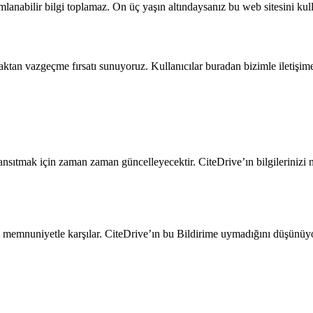
ımlanabilir bilgi toplamaz. On üç yaşın altındaysanız bu web sitesini ku
lmaktan vazgeçme fırsatı sunuyoruz. Kullanıcılar buradan bizimle iletişi
 yansıtmak için zaman zaman güncelleyecektir. CiteDrive’ın bilgilerinizi
ızı memnuniyetle karşılar. CiteDrive’ın bu Bildirime uymadığını düşünüyor