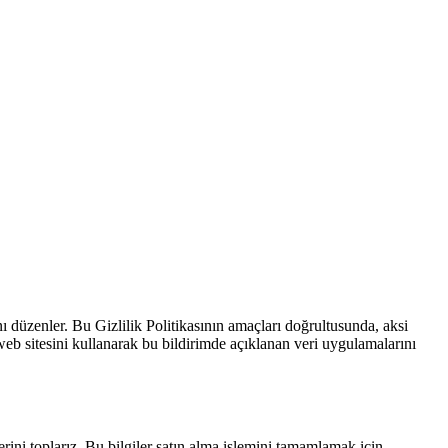
ı düzenler. Bu Gizlilik Politikasının amaçları doğrultusunda, aksi
web sitesini kullanarak bu bildirimde açıklanan veri uygulamalarını
ilerini toplarız. Bu bilgiler satın alma işlemini tamamlamak için