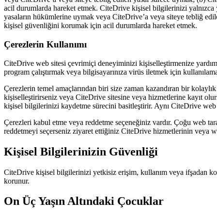
acil durumlarda hareket etmek. CiteDrive kişisel bilgilerinizi yalnızc
yasaların hükümlerine uymak veya CiteDrive’a veya siteye tebliğ edi
kişisel güvenliğini korumak için acil durumlarda hareket etmek.
Çerezlerin Kullanımı
CiteDrive web sitesi çevrimiçi deneyiminizi kişiselleştirmenize yardımc
program çalıştırmak veya bilgisayarınıza virüs iletmek için kullanılama
Çerezlerin temel amaçlarından biri size zaman kazandıran bir kolaylık
kişiselleştirirseniz veya CiteDrive sitesine veya hizmetlerine kayıt olurs
kişisel bilgilerinizi kaydetme sürecini basitleştirir. Aynı CiteDrive we
Çerezleri kabul etme veya reddetme seçeneğiniz vardır. Çoğu web tarayıc
reddetmeyi seçerseniz ziyaret ettiğiniz CiteDrive hizmetlerinin veya we
Kişisel Bilgilerinizin Güvenliği
CiteDrive kişisel bilgilerinizi yetkisiz erişim, kullanım veya ifşadan k
korunur.
On Üç Yaşın Altındaki Çocuklar