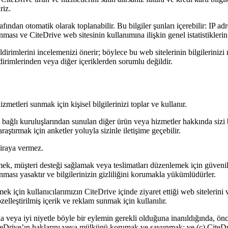
riz.
ından otomatik olarak toplanabilir. Bu bilgiler şunları içerebilir: IP adre
unması ve CiteDrive web sitesinin kullanımına ilişkin genel istatistiklerin
dirimlerini incelemenizi önerir; böylece bu web sitelerinin bilgilerinizi n
ldirimlerinden veya diğer içeriklerden sorumlu değildir.
zmetleri sunmak için kişisel bilgilerinizi toplar ve kullanır.
ve bağlı kuruluşlarından sunulan diğer ürün veya hizmetler hakkında sizi
ştırmak için anketler yoluyla sizinle iletişime geçebilir.
kiraya vermez.
ek, müşteri desteği sağlamak veya teslimatları düzenlemek için güvenilir
nması yasaktır ve bilgilerinizin gizliliğini korumakla yükümlüdürler.
için kullanıcılarımızın CiteDrive içinde ziyaret ettiği web sitelerini ve s
zelleştirilmiş içerik ve reklam sunmak için kullanılır.
arda veya iyi niyetle böyle bir eylemin gerekli olduğuna inanıldığında,
iteDrive’ın haklarını veya mülkünü korumak ve savunmak; ve (c) CiteDr